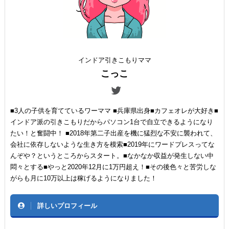
インドア引きこもりママ
こっこ
■3人の子供を育てているワーママ ■兵庫県出身■カフェオレが大好き■
インドア派の引きこもりだからパソコン1台で自立できるようになり
たい！と奮闘中！ ■2018年第二子出産を機に猛烈な不安に襲われて、
会社に依存しないような生き方を模索■2019年にワードプレスってな
んぞや？というところからスタート。■なかなか収益が発生しない中
悶々とする■やっと2020年12月に1万円超え！■その後色々と苦労しな
がらも月に10万以上は稼げるようになりました！
詳しいプロフィール