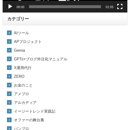
00:00
01:55
カテゴリー
AIツール
APプロジェクト
Gemia
GPTs×ブログ外注化マニュアル
X運用代行
ZERO
お金のこと
アメブロ
アルカディア
イージートレンド実践記
オファーの舞台裏
バンブロ