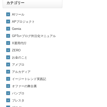
カテゴリー
AIツール
APプロジェクト
Gemia
GPTs×ブログ外注化マニュアル
X運用代行
ZERO
お金のこと
アメブロ
アルカディア
イージートレンド実践記
オファーの舞台裏
バンブロ
ブレスタ