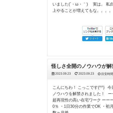
いました(´・ω・｀) 実は、 
上やることが増えてもな。。。。
怪しさ全開のノウハウが解
2023.09.23
2023.09.23
目安時
こんにちわ！ こっこです(^^)
ノウハウを解禁されました！ ー
超再現性の高い在宅ワーク ーー
0％ ・1日30分の作業でOK 
数ヶ月後…