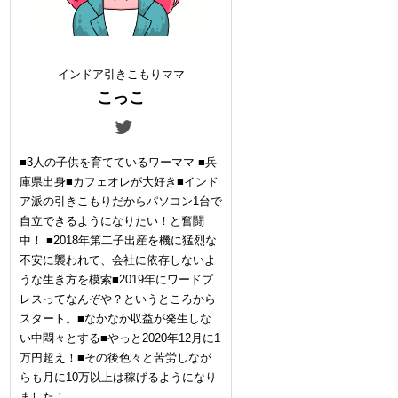
インドア引きこもりママ
こっこ
■3人の子供を育てているワーママ ■兵
庫県出身■カフェオレが大好き■インド
ア派の引きこもりだからパソコン1台で
自立できるようになりたい！と奮闘
中！ ■2018年第二子出産を機に猛烈な
不安に襲われて、会社に依存しないよ
うな生き方を模索■2019年にワードプ
レスってなんぞや？というところから
スタート。■なかなか収益が発生しな
い中悶々とする■やっと2020年12月に1
万円超え！■その後色々と苦労しなが
らも月に10万以上は稼げるようになり
ました！