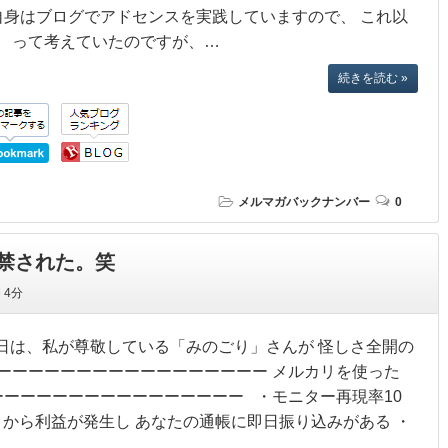
私自身はブログでアドセンスを実践していますので、 これ以
 って考えていたのですが、…
続きを読む »
メルマガバックナンバー
0
禁された。笑
間
4分
 今日は、私が尊敬している「みのごり」さんが 怪しさ全開の
ーーーーーーーーーーーーーーーーー メルカリを使った
ーーーーーーーーーーーーーーーー ・モニター再現率10
・初月から利益が発生し あなたの通帳に即日振り込みがある ・