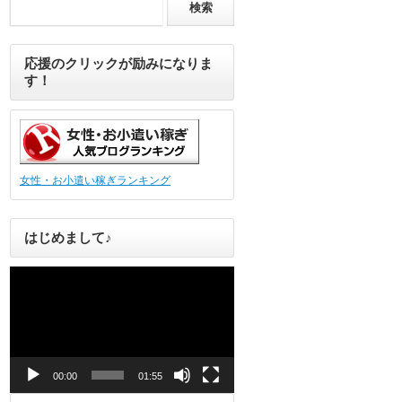
応援のクリックが励みになりま
す！
女性・お小遣い稼ぎランキング
はじめまして♪
動
画
プ
レ
ー
ヤ
ー
00:00
01:55