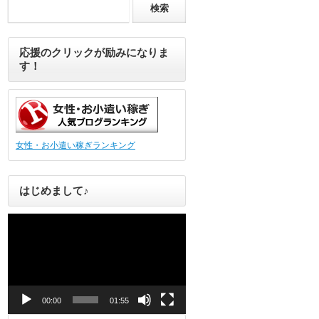
応援のクリックが励みになりま
す！
女性・お小遣い稼ぎランキング
はじめまして♪
動
画
プ
レ
ー
ヤ
ー
00:00
01:55