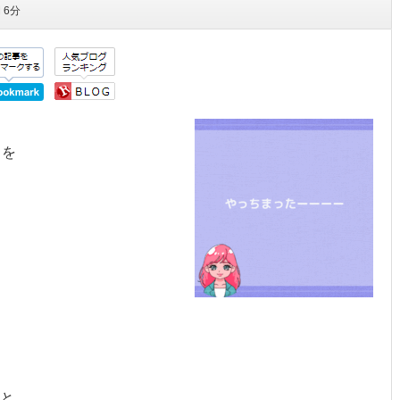
間
6分
！を
と