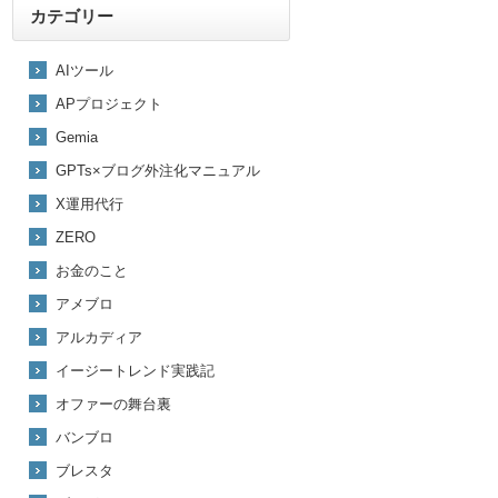
カテゴリー
AIツール
APプロジェクト
Gemia
GPTs×ブログ外注化マニュアル
X運用代行
ZERO
お金のこと
アメブロ
アルカディア
イージートレンド実践記
オファーの舞台裏
バンブロ
ブレスタ