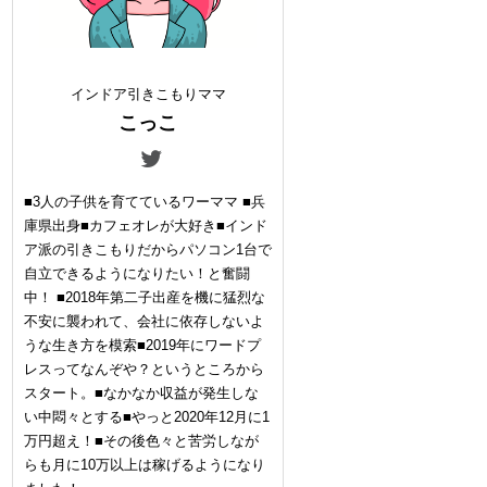
インドア引きこもりママ
こっこ
■3人の子供を育てているワーママ ■兵
庫県出身■カフェオレが大好き■インド
ア派の引きこもりだからパソコン1台で
自立できるようになりたい！と奮闘
中！ ■2018年第二子出産を機に猛烈な
不安に襲われて、会社に依存しないよ
うな生き方を模索■2019年にワードプ
レスってなんぞや？というところから
スタート。■なかなか収益が発生しな
い中悶々とする■やっと2020年12月に1
万円超え！■その後色々と苦労しなが
らも月に10万以上は稼げるようになり