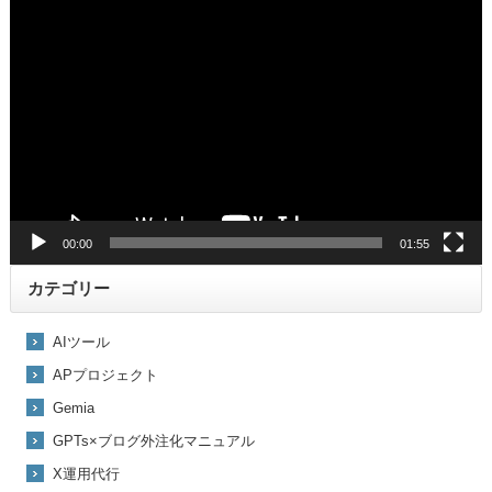
動
画
プ
レ
ー
ヤ
ー
00:00
01:55
カテゴリー
AIツール
APプロジェクト
Gemia
GPTs×ブログ外注化マニュアル
X運用代行