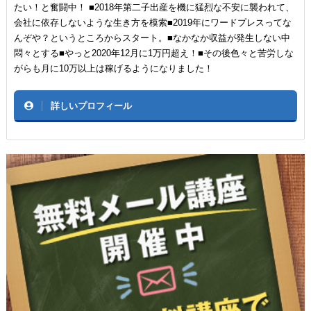
たい！と奮闘中！ ■2018年第二子出産を機に猛烈な不安に襲われて、
会社に依存しないような生き方を模索■2019年にワードプレスってな
んぞや？というところからスタート。■なかなか収益が発生しない中
悶々とする■やっと2020年12月に1万円超え！■その後色々と苦労しな
がらも月に10万以上は稼げるようになりました！
詳しいプロフィール