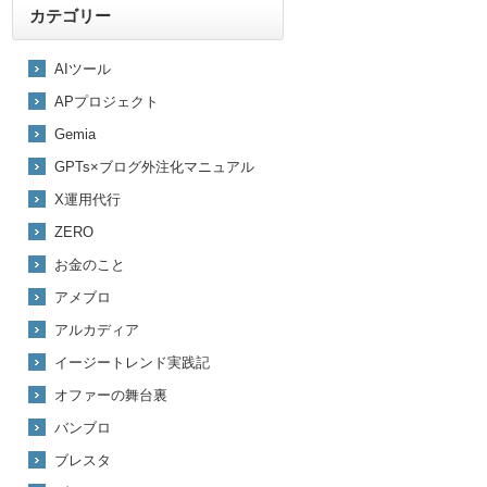
カテゴリー
AIツール
APプロジェクト
Gemia
GPTs×ブログ外注化マニュアル
X運用代行
ZERO
お金のこと
アメブロ
アルカディア
イージートレンド実践記
オファーの舞台裏
バンブロ
ブレスタ