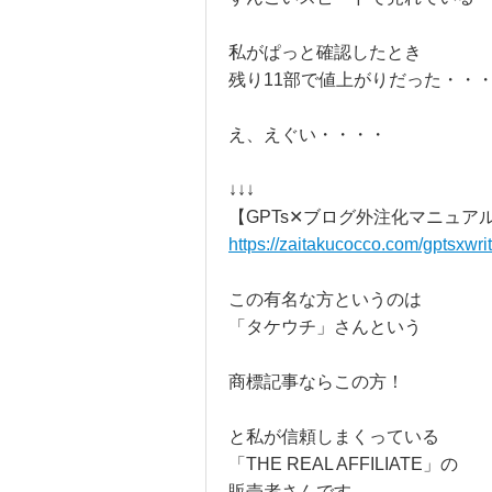
私がぱっと確認したとき
残り11部で値上がりだった・・
え、えぐい・・・・
↓↓↓
【GPTs✕ブログ外注化マニュア
https://zaitakucocco.com/gptsxwrit
この有名な方というのは
「タケウチ」さんという
商標記事ならこの方！
と私が信頼しまくっている
「THE REAL AFFILIATE」の
販売者さんです。