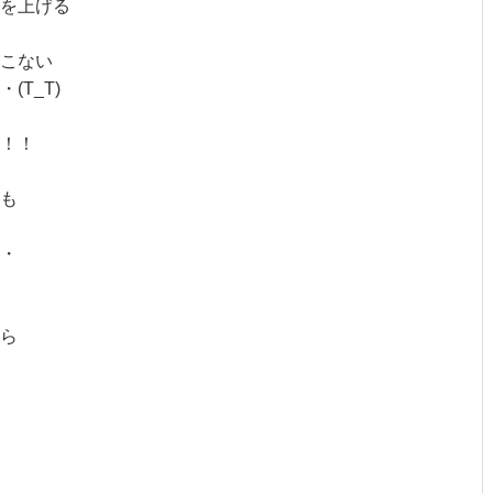
を上げる
こない
T_T)
！！
も
・
ら