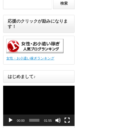
応援のクリックが励みになりま
す！
女性・お小遣い稼ぎランキング
はじめまして♪
動
画
プ
レ
ー
ヤ
ー
00:00
01:55