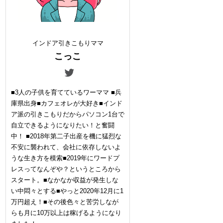
インドア引きこもりママ
こっこ
■3人の子供を育てているワーママ ■兵
庫県出身■カフェオレが大好き■インド
ア派の引きこもりだからパソコン1台で
自立できるようになりたい！と奮闘
中！ ■2018年第二子出産を機に猛烈な
不安に襲われて、会社に依存しないよ
うな生き方を模索■2019年にワードプ
レスってなんぞや？というところから
スタート。■なかなか収益が発生しな
い中悶々とする■やっと2020年12月に1
万円超え！■その後色々と苦労しなが
らも月に10万以上は稼げるようになり