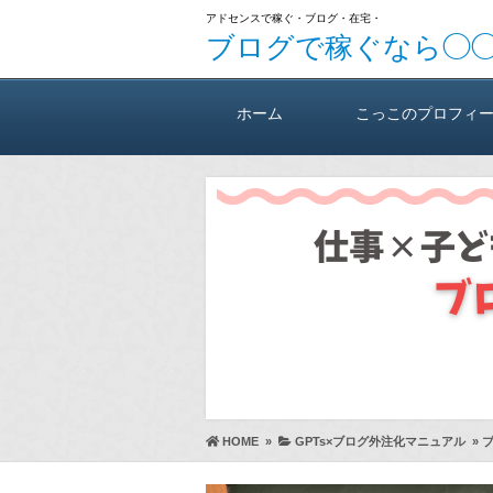
アドセンスで稼ぐ・ブログ・在宅・
ブログで稼ぐなら◯
ホーム
こっこのプロフィ
HOME
»
GPTs×ブログ外注化マニュアル
»