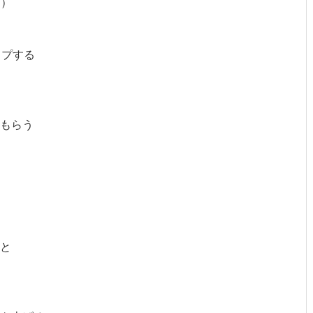
る）
ップする
もらう
と