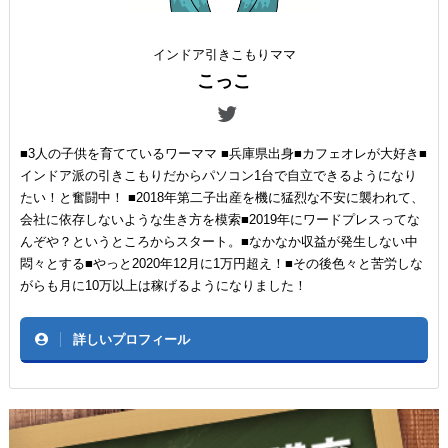
インドア引きこもりママ
こっこ
■3人の子供を育てているワーママ ■兵庫県出身■カフェオレが大好き■
インドア派の引きこもりだからパソコン1台で自立できるようになり
たい！と奮闘中！ ■2018年第二子出産を機に猛烈な不安に襲われて、
会社に依存しないような生き方を模索■2019年にワードプレスってな
んぞや？というところからスタート。■なかなか収益が発生しない中
悶々とする■やっと2020年12月に1万円超え！■その後色々と苦労しな
がらも月に10万以上は稼げるようになりました！
詳しいプロフィール