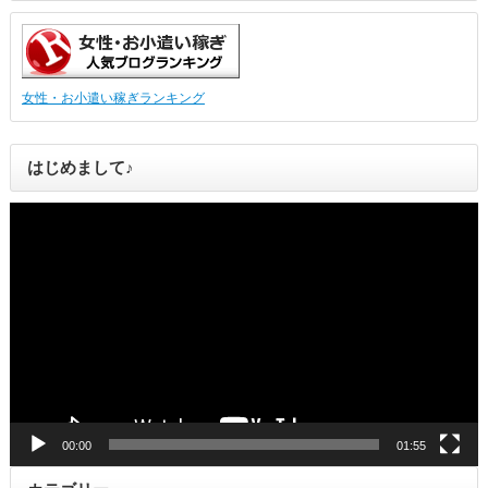
女性・お小遣い稼ぎランキング
はじめまして♪
動
画
プ
レ
ー
ヤ
ー
00:00
01:55