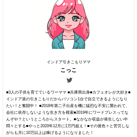
インドア引きこもりママ
こっこ
■3人の子供を育てているワーママ ■兵庫県出身■カフェオレが大好き■
インドア派の引きこもりだからパソコン1台で自立できるようになり
たい！と奮闘中！ ■2018年第二子出産を機に猛烈な不安に襲われて、
会社に依存しないような生き方を模索■2019年にワードプレスってな
んぞや？というところからスタート。■なかなか収益が発生しない中
悶々とする■やっと2020年12月に1万円超え！■その後色々と苦労しな
がらも月に10万以上は稼げるようになりました！