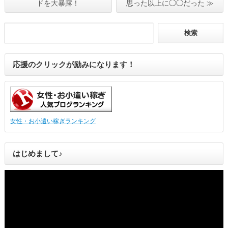
ドを大暴露！
思った以上に◯◯だった ≫
応援のクリックが励みになります！
女性・お小遣い稼ぎランキング
はじめまして♪
動
画
プ
レ
ー
ヤ
ー