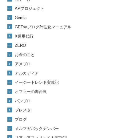
APプロジェクト
Gemia
GPTs×ブログ外注化マニュアル
X運用代行
ZERO
お金のこと
アメブロ
アルカディア
イージートレンド実践記
オファーの舞台裏
バンブロ
ブレスタ
ブログ
メルマガバックナンバー
リアルアフィリエイト実践記