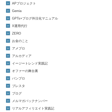
APプロジェクト
Gemia
GPTs×ブログ外注化マニュアル
X運用代行
ZERO
お金のこと
アメブロ
アルカディア
イージートレンド実践記
オファーの舞台裏
バンブロ
ブレスタ
ブログ
メルマガバックナンバー
リアルアフィリエイト実践記