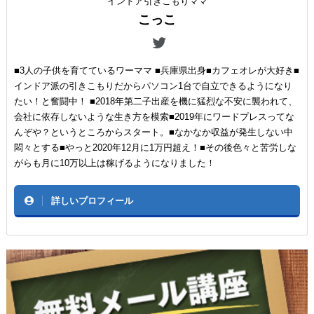
インドア引きこもりママ
こっこ
■3人の子供を育てているワーママ ■兵庫県出身■カフェオレが大好き■
インドア派の引きこもりだからパソコン1台で自立できるようになり
たい！と奮闘中！ ■2018年第二子出産を機に猛烈な不安に襲われて、
会社に依存しないような生き方を模索■2019年にワードプレスってな
んぞや？というところからスタート。■なかなか収益が発生しない中
悶々とする■やっと2020年12月に1万円超え！■その後色々と苦労しな
がらも月に10万以上は稼げるようになりました！
詳しいプロフィール